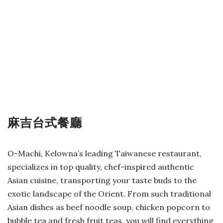
麻吉台式餐廳
O-Machi, Kelowna’s leading Taiwanese restaurant,
specializes in top quality, chef-inspired authentic
Asian cuisine, transporting your taste buds to the
exotic landscape of the Orient. From such traditional
Asian dishes as beef noodle soup, chicken popcorn to
bubble tea and fresh fruit teas, you will find everything