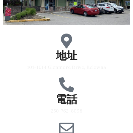
地址
101-1014 Glenmore Drive, Kelowna
電話
250-762-8098